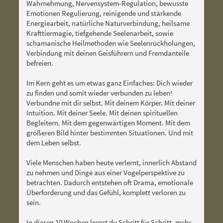
Wahrnehmung, Nervensystem-Regulation, bewusste
Emotionen Regulierung, reinigende und stärkende
Energiearbeit, natürliche Naturverbindung, heilsame
Krafttiermagie, tiefgehende Seelenarbeit, sowie
schamanische Heilmethoden wie Seelenrückholungen,
Verbindung mit deinen Geisführern und Fremdanteile
befreien.
Im Kern geht es um etwas ganz Einfaches: Dich wieder
zu finden und somit wieder verbunden zu leben!
Verbundne m
it dir selbst.
Mit deinem Körper.
Mit deiner
Intuition.
Mit deiner Seele.
Mit deinen spirituellen
Begleitern.
Mit dem gegenwärtigen Moment.
Mit dem
größeren Bild hinter bestimmten Situationen.
Und mit
dem Leben selbst.
Viele Menschen haben heute verlernt, innerlich Abstand
zu nehmen und Dinge aus einer Vogelperspektive zu
betrachten.
Dadurch entstehen oft Drama, emotionale
Überforderung und das Gefühl, komplett verloren zu
sein.
In diesen 10 Wochen lernst du Schritt für Schritt, mehr