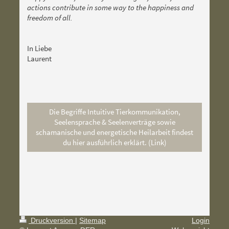
actions contribute in some way to the happiness and
freedom of all.
In Liebe
Laurent
Die Begriffe Intuitive Tierkommunikation,
Seelensprache & Seelenverträge sowie
schamanische und energetische Heilarbeit findest
du hier ausführlich erklärt. (Link)
Druckversion
|
Sitemap
Login